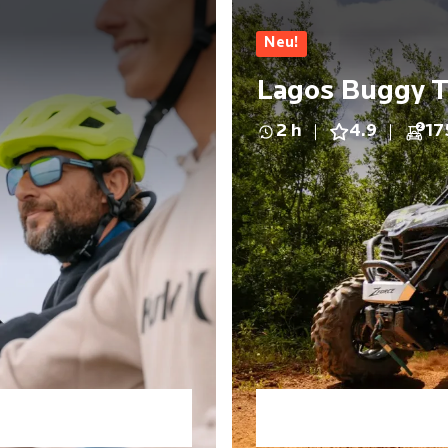
Neu!
Lagos Buggy T
2 h
4.9
17
2