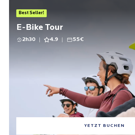
Best Seller!
E-Bike Tour
2h30
4.9
55€
YETZT BUCHEN