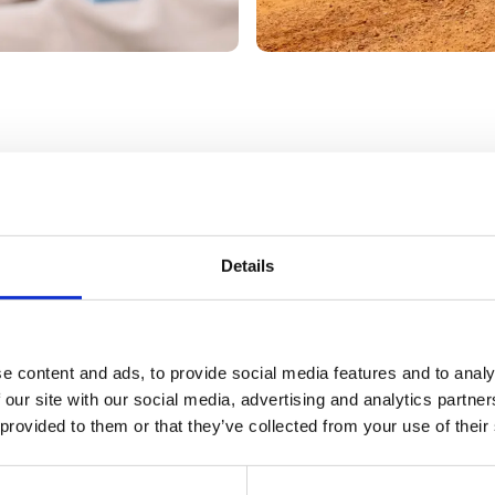
 auf zwei Rädern oder für das Adrenalin unserer
des dieser Landerlebnisse in der Algarve garan
Details
nnen diese Abenteuer mit unseren
privaten Boot
kte Route zwischen Land und Meer gestalten. B
e content and ads, to provide social media features and to analy
y-Touren
und sichern Sie sich Ihren Platz!
 our site with our social media, advertising and analytics partn
 provided to them or that they’ve collected from your use of their