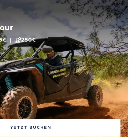
our
5€
250€
4
YETZT BUCHEN