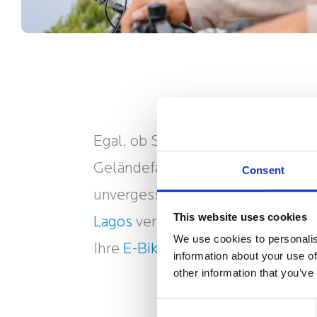
Egal, ob Sie sich für die Freiheit
Geländefahrzeuge entscheiden. Je
Consent
unvergessliche Momente. Sie kö
This website uses cookies
Lagos
verbinden und so die perfe
We use cookies to personalis
Ihre
E-Bike-Touren
oder Ihre
Bugg
information about your use of
other information that you’ve
Consent