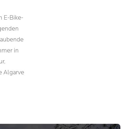
n E-Bike-
egenden
eraubende
mmer in
ur,
e Algarve