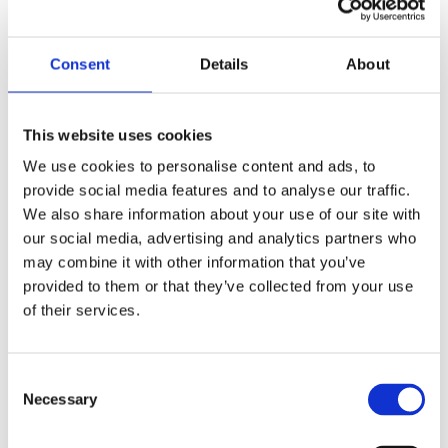
Durante la excursión, el catamarán fondeará
en una bahía tranquila y protegida, donde
Consent
Details
About
podrá nadar en el Océano Atlántico,
practicar snorkeling en aguas cristalinas o
This website uses cookies
explorar los alrededores utilizando las
paddle boards disponibles a bordo.
We use cookies to personalise content and ads, to
provide social media features and to analyse our traffic.
Para complementar su experiencia en el
We also share information about your use of our site with
mar, se incluye una selección de snacks y
our social media, advertising and analytics partners who
bebidas locales, con opciones adicionales
may combine it with other information that you’ve
disponibles bajo petición. Nuestra
provided to them or that they’ve collected from your use
of their services.
experimentada y atenta tripulación local se
dedica a garantizar un viaje seguro, relajante
e inolvidable, compartiendo curiosidades
Consent
sobre la costa del Algarve y ofreciendo un
Necessary
Selection
servicio personalizado durante toda la
experiencia.