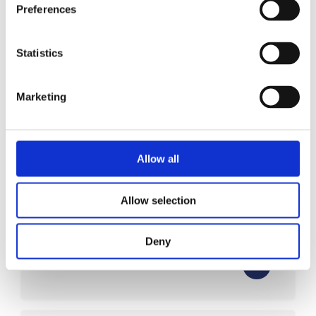
Preferences
Ya sea para celebrar una ocasión especial,
disfrutar de tiempo en familia o
Statistics
simplemente relajarse en el mar, Blue
Breeze ofrece una forma verdaderamente
Marketing
memorable de descubrir la impresionante
costa de Lagos, en el Algarve.
Para experiencias privadas de día completo,
Allow all
por favor contáctenos directamente
Allow selection
Deny
¿Qué incluye el precio?