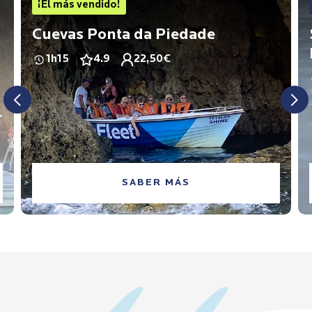
¡El más vendido!
Cuevas Ponta da Piedade
1h15
4.9
22,50€
SABER MÁS