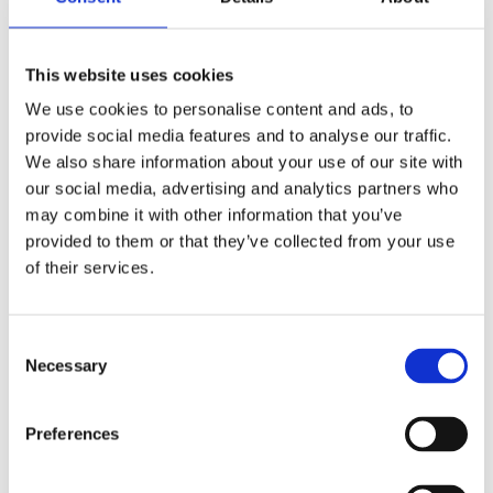
en la actividad:
Embarazo
This website uses cookies
Problemas de espalda, cuello o afecciones
We use cookies to personalise content and ads, to
óseas (osteoporosis o fragilidad ósea)
provide social media features and to analyse our traffic.
Problemas de salud graves o enfermedades
We also share information about your use of our site with
cardíacas
our social media, advertising and analytics partners who
Estar fuera del rango de edad (menos de 4 o
may combine it with other information that you’ve
más de 70 años)
provided to them or that they’ve collected from your use
No estar físicamente apto para participar de
of their services.
forma segura
Al reservar, todos los participantes
Consent
también:
Necessary
Selection
Comprenden que las condiciones del mar
pueden ser adversas y que el paseo puede ser
Preferences
físicamente exigente
Aceptan que los recorridos, el acceso a las